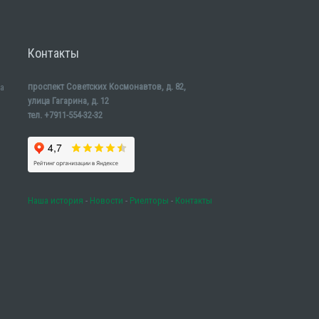
Контакты
проспект Советских Космонавтов, д. 82,
а
улица Гагарина, д. 12
тел. +7911-554-32-32
Наша история
-
Новости
-
Риелторы
-
Контакты