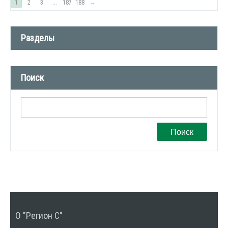
1
2
3
...
187
188
→
Разделы
Новости компании (509)
Поиск
СМИ о нас (1)
Вакансии (1)
Поиск
О "Регион С"