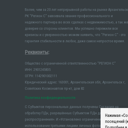
Более, чем за 20 лет непрерывной работы на рынке Архангельск
РК "Регион С" завоевала звание профессионального и
надежного партнера во всех сделках с недвижимостью, а так же
доверие со стороны клиентов. Мы успешно пережили все
кризисы и с уверенностью можем заявить, что "Регион С" - это
гарантия стабильности в любое, даже самое непростое время.
Реквизиты
:
Общество с ограниченной ответственностью "РЕГИОН С"
ИНН: 2901245835
ОГРН: 1142901002111
Юридический адрес: 163001, Архангельская обл, Архангельск г,
Советских Космонавтов пр-кт, дом 82
Политика конфиденциальности
С Субъектов персональных данных получены Согласия на
обработку ПДн, разрешённых Субъектом ПДн для
Нажимая «Сог
распространения». И «Установлено ограничение на
посещений (к
использование третьими лицами личных фотографий и иных
Подробнее в