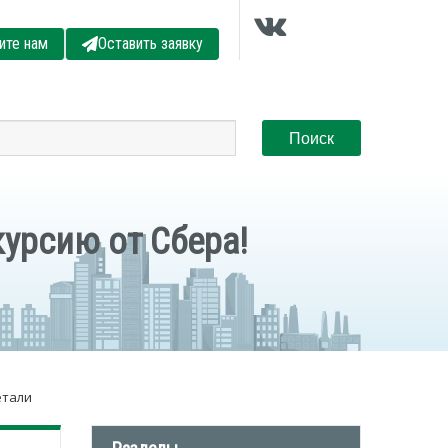
ите нам
Оставить заявку
урсию от Сбера!
етали