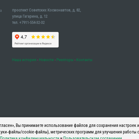
проспект Советских Космонавтов, д. 82,
а
улица Гагарина, д. 12
тел. +7911-554-32-32
Наша история
-
Новости
-
Риелторы
-
Контакты
ласен», Вы принимаете использование файлов для сохранения настроек и
уки‑файлы/cookie-файлы), метрических программ для улучшения работы с
Политике конфиденциальности
и
Пользовательском соглашении