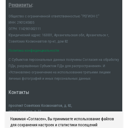
Реквизиты
:
Общество с ограниченной ответственностью "РЕГИОН С"
ИНН: 2901245835
ОГРН: 1142901002111
Юридический адрес: 163001, Архангельская обл, Архангельск г,
Советских Космонавтов пр-кт, дом 82
Политика конфиденциальности
С Субъектов персональных данных получены Согласия на обработку
ПДн, разрешённых Субъектом ПДн для распространения». И
«Установлено ограничение на использование третьими лицами
личных фотографий и иных персональных данных
Контакты
проспект Советских Космонавтов, д. 82,
улица Гагарина, д. 12
тел. +7911-554-32-32
Нажимая «Согласен», Вы принимаете использование файлов
для сохранения настроек и статистики посещений