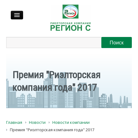
Продажа
Аренда
Премия "Риэлторская
Выкуп
компания года" 2017
Регионы
О нас
Главная
Новости
Новости компании
Контакты
Премия "Риэлторская компания года" 2017