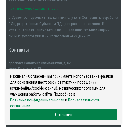
Политика конфиденциальности
С Субъектов персональных данных получены Согласия на обработку
Стоимость (число в рублях)
ПДн, разрешённых Субъектом ПДн для распространения». И
«Установлено ограничение на использование третьими лицами
личных фотографий и иных персональных данных
Контакты
проспект Советских Космонавтов, д. 82,
улица Гагарина, д. 12
тел. +7911-554-32-32
Нажимая «Согласен», Вы принимаете использование файлов
для сохранения настроек и статистики посещений
(куки‑файлы/cookie-файлы), метрических программ для
улучшения работы сайта. Подробнее в
Политике конфиденциальности
и
Пользовательском
Наша история
-
Новости
-
Риелторы
-
Контакты
соглашении
Согласен