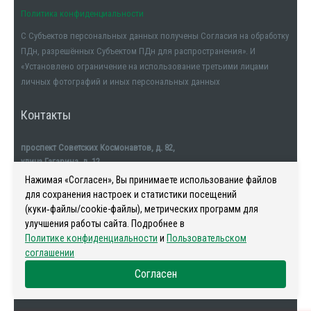
Политика конфиденциальности
С Субъектов персональных данных получены Согласия на обработку
Стоимость (число в рублях)
ПДн, разрешённых Субъектом ПДн для распространения». И
«Установлено ограничение на использование третьими лицами
личных фотографий и иных персональных данных
Контакты
проспект Советских Космонавтов, д. 82,
улица Гагарина, д. 12
тел. +7911-554-32-32
Нажимая «Согласен», Вы принимаете использование файлов
для сохранения настроек и статистики посещений
(куки‑файлы/cookie-файлы), метрических программ для
улучшения работы сайта. Подробнее в
Политике конфиденциальности
и
Пользовательском
Наша история
-
Новости
-
Риелторы
-
Контакты
соглашении
Согласен