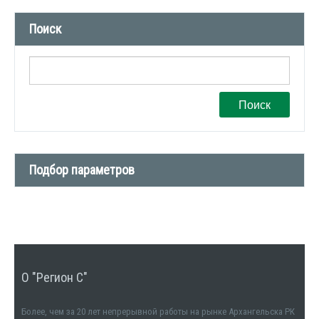
Новости компании (509)
Поиск
СМИ о нас (1)
Вакансии (1)
Поиск
Подбор параметров
Тип сделки
Тип недвижимости
О "Регион С"
Количество комнат
1
Более, чем за 20 лет непрерывной работы на рынке Архангельска РК