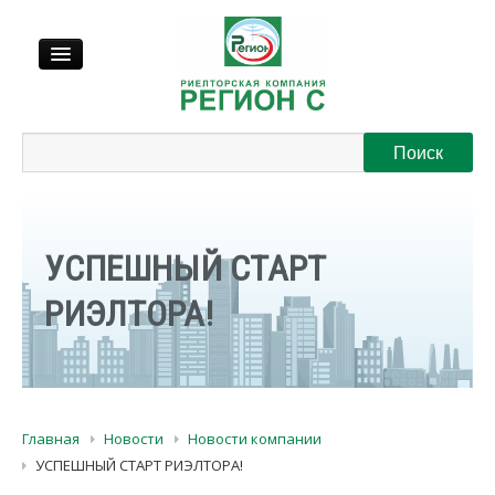
Продажа
Аренда
УСПЕШНЫЙ СТАРТ
Выкуп
РИЭЛТОРА!
Регионы
О нас
Главная
Новости
Новости компании
Контакты
УСПЕШНЫЙ СТАРТ РИЭЛТОРА!