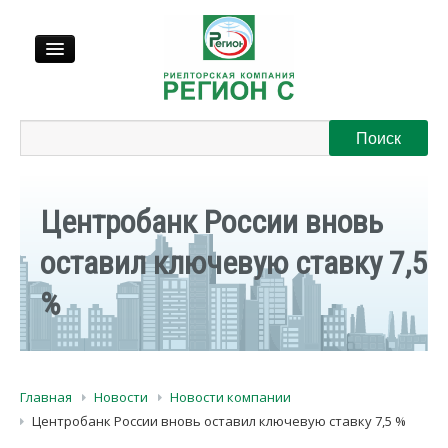
Продажа
Аренда
Центробанк России вновь
Выкуп
оставил ключевую ставку 7,5
%
Регионы
О нас
Главная
Новости
Новости компании
Контакты
Центробанк России вновь оставил ключевую ставку 7,5 %