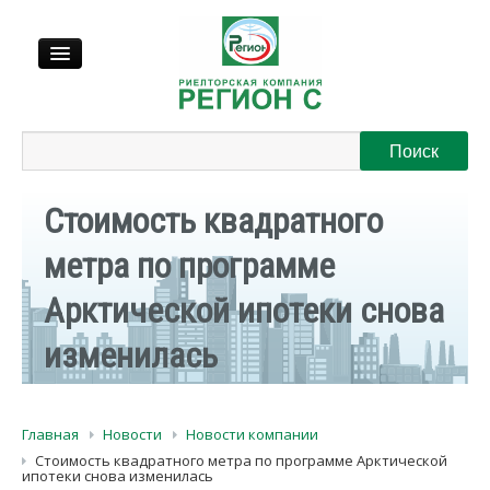
Продажа
Аренда
Стоимость квадратного
метра по программе
Выкуп
Арктической ипотеки снова
Регионы
изменилась
О нас
Главная
Новости
Новости компании
Контакты
Стоимость квадратного метра по программе Арктической
ипотеки снова изменилась