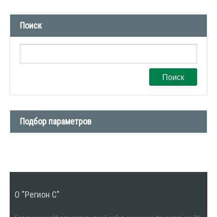
Новости компании (509)
Поиск
СМИ о нас (1)
Вакансии (1)
Поиск
Подбор параметров
Тип сделки
Тип недвижимости
О "Регион С"
Количество комнат
1