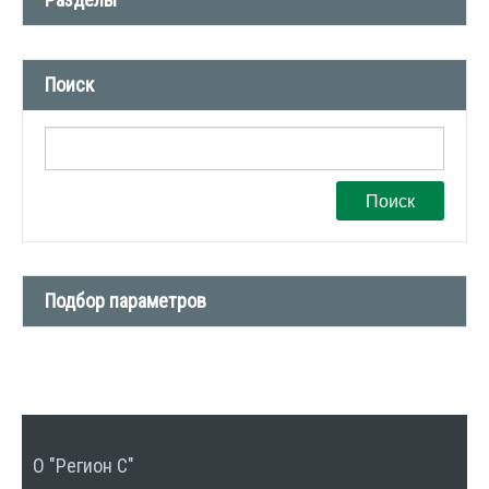
Новости компании (509)
Поиск
СМИ о нас (1)
Вакансии (1)
Поиск
Подбор параметров
Тип сделки
Тип недвижимости
О "Регион С"
Количество комнат