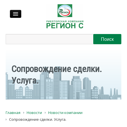
Продажа
Аренда
Сопровождение сделки.
Выкуп
Услуга.
Регионы
О нас
Главная
Новости
Новости компании
Контакты
Сопровождение сделки. Услуга.