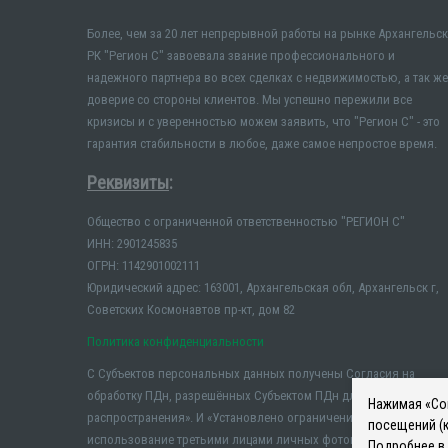
Более, чем за 20 лет непрерывной работы на рынке Архангельск
РК "Регион С" завоевала звание профессионального и
надежного партнера во всех сделках с недвижимостью, а так же
доверие со стороны клиентов. Мы успешно пережили все
кризисы и с уверенностью можем заявить, что "Регион С" - это
гарантия стабильности в любое, даже самое непростое время.
Реквизиты
:
Общество с ограниченной ответственностью "РЕГИОН С"
ИНН: 2901245835
ОГРН: 1142901002111
Юридический адрес: 163001, Архангельская обл, Архангельск г,
Советских Космонавтов пр-кт, дом 82
Политика конфиденциальности
С Субъектов персональных данных получены Согласия на
обработку ПДн, разрешённых Субъектом ПДн для
Нажимая «Сог
распространения». И «Установлено ограничение на
посещений (к
использование третьими лицами личных фотографий и иных
Подробнее в