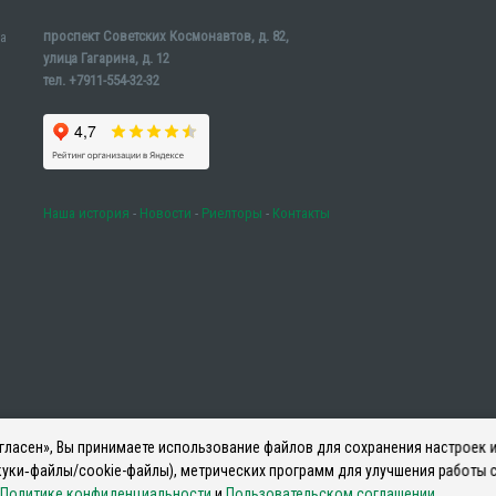
проспект Советских Космонавтов, д. 82,
а
улица Гагарина, д. 12
тел. +7911-554-32-32
Наша история
-
Новости
-
Риелторы
-
Контакты
ласен», Вы принимаете использование файлов для сохранения настроек и
уки‑файлы/cookie-файлы), метрических программ для улучшения работы с
Политике конфиденциальности
и
Пользовательском соглашении