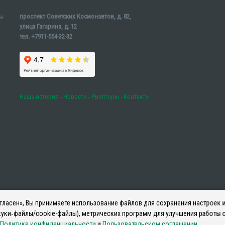
проспект Советских Космонавтов, д. 82,
а
улица Гагарина, д. 12
тел. +7911-554-32-32
Наша история
-
Новости
-
Риелторы
-
Контакты
ласен», Вы принимаете использование файлов для сохранения настроек и
уки‑файлы/cookie-файлы), метрических программ для улучшения работы с
Политике конфиденциальности
и
Пользовательском соглашении