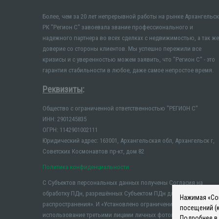
Более, чем за 20 лет непрерывной работы на рынке Архангельск
РК "Регион С" завоевала звание профессионального и
надежного партнера во всех сделках с недвижимостью, а так же
доверие со стороны клиентов. Мы успешно пережили все
кризисы и с уверенностью можем заявить, что "Регион С" - это
гарантия стабильности в любое, даже самое непростое время.
Реквизиты
:
Общество с ограниченной ответственностью "РЕГИОН С"
ИНН: 2901245835
ОГРН: 1142901002111
Юридический адрес: 163001, Архангельская обл, Архангельск г,
Советских Космонавтов пр-кт, дом 82
Политика конфиденциальности
С Субъектов персональных данных получены Согласия на
обработку ПДн, разрешённых Субъектом ПДн для
Нажимая «Сог
распространения». И «Установлено ограничение на
посещений (к
использование третьими лицами личных фотографий и иных
Подробнее в