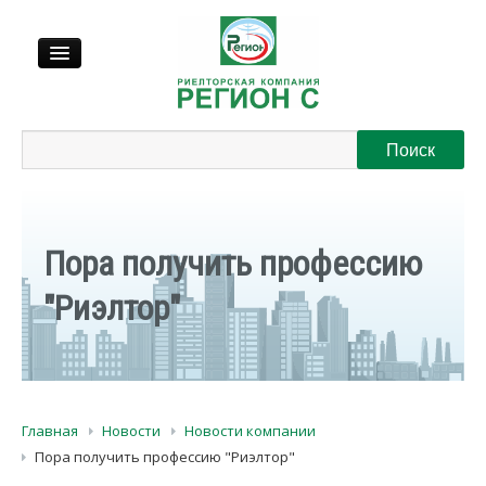
Продажа
Аренда
Пора получить профессию
Выкуп
"Риэлтор"
Регионы
О нас
Главная
Новости
Новости компании
Контакты
Пора получить профессию "Риэлтор"