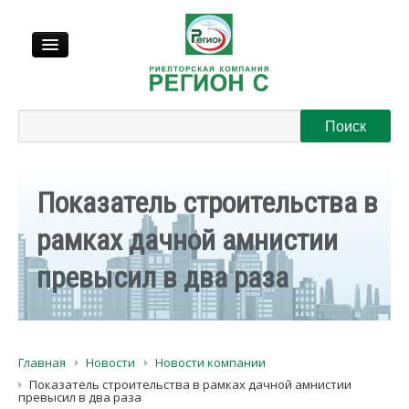
Продажа
Аренда
Показатель строительства в
Выкуп
рамках дачной амнистии
превысил в два раза
Регионы
О нас
Главная
Новости
Новости компании
Контакты
Показатель строительства в рамках дачной амнистии
превысил в два раза