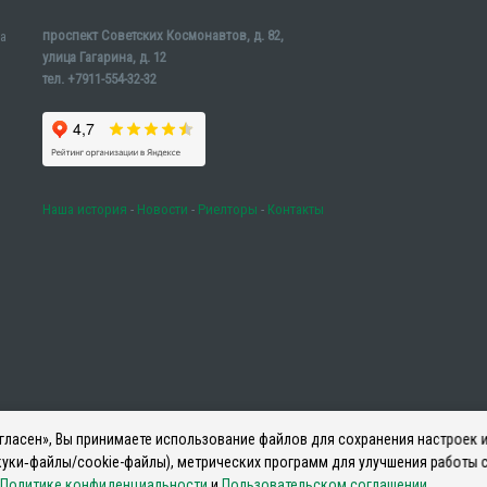
проспект Советских Космонавтов, д. 82,
а
улица Гагарина, д. 12
тел. +7911-554-32-32
Наша история
-
Новости
-
Риелторы
-
Контакты
ласен», Вы принимаете использование файлов для сохранения настроек и
уки‑файлы/cookie-файлы), метрических программ для улучшения работы с
Политике конфиденциальности
и
Пользовательском соглашении