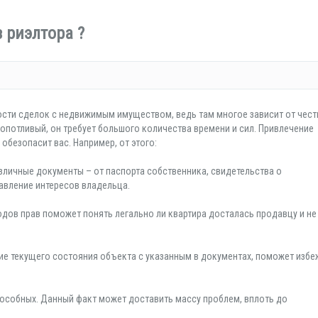
 риэлтора ?
сти сделок с недвижимым имуществом, ведь там многое зависит от чест
опотливый, он требует большого количества времени и сил. Привлечение
обезопасит вас. Например, от этого:
личные документы – от паспорта собственника, свидетельства о
авление интересов владельца.
дов прав поможет понять легально ли квартира досталась продавцу и не
ие текущего состояния объекта с указанным в документах, поможет избе
особных. Данный факт может доставить массу проблем, вплоть до