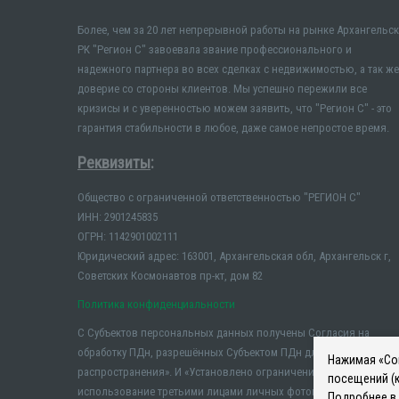
Более, чем за 20 лет непрерывной работы на рынке Архангельск
РК "Регион С" завоевала звание профессионального и
надежного партнера во всех сделках с недвижимостью, а так же
доверие со стороны клиентов. Мы успешно пережили все
кризисы и с уверенностью можем заявить, что "Регион С" - это
гарантия стабильности в любое, даже самое непростое время.
Реквизиты
:
Общество с ограниченной ответственностью "РЕГИОН С"
ИНН: 2901245835
ОГРН: 1142901002111
Юридический адрес: 163001, Архангельская обл, Архангельск г,
Советских Космонавтов пр-кт, дом 82
Политика конфиденциальности
С Субъектов персональных данных получены Согласия на
обработку ПДн, разрешённых Субъектом ПДн для
Нажимая «Сог
распространения». И «Установлено ограничение на
посещений (к
использование третьими лицами личных фотографий и иных
Подробнее в