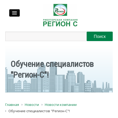
Продажа
Аренда
Обучение специалистов
Выкуп
"Регион-С"!
Регионы
О нас
Главная
Новости
Новости компании
Контакты
Обучение специалистов "Регион-С"!