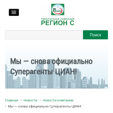
Продажа
Аренда
Мы — снова официально
Выкуп
Суперагенты ЦИАН!
Регионы
О нас
Главная
Новости
Новости компании
Контакты
Мы — снова официально Суперагенты ЦИАН!