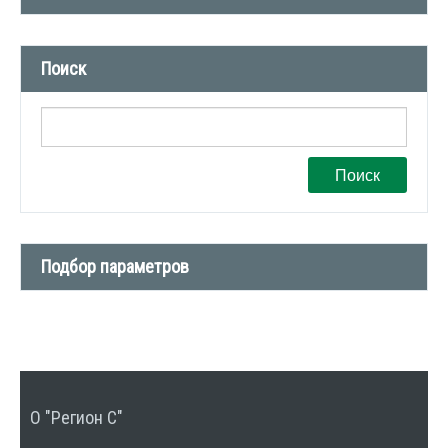
Новости компании (509)
Поиск
СМИ о нас (1)
Вакансии (1)
Поиск
Подбор параметров
Тип сделки
Тип недвижимости
О "Регион С"
Количество комнат
1