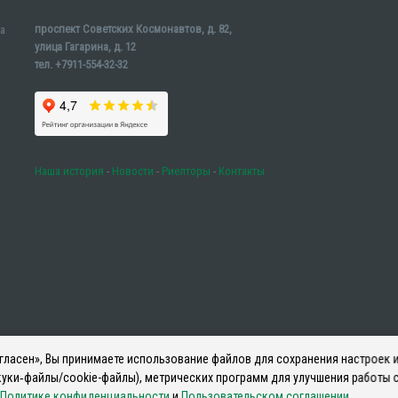
проспект Советских Космонавтов, д. 82,
а
улица Гагарина, д. 12
тел. +7911-554-32-32
Наша история
-
Новости
-
Риелторы
-
Контакты
ласен», Вы принимаете использование файлов для сохранения настроек и
уки‑файлы/cookie-файлы), метрических программ для улучшения работы с
Политике конфиденциальности
и
Пользовательском соглашении