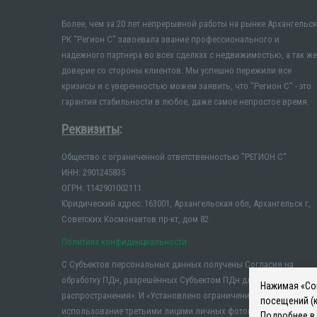
Более, чем за 20 лет непрерывной работы на рынке Архангельск
РК "Регион С" завоевала звание профессионального и
надежного партнера во всех сделках с недвижимостью, а так же
доверие со стороны клиентов. Мы успешно пережили все
кризисы и с уверенностью можем заявить, что "Регион С" - это
гарантия стабильности в любое, даже самое непростое время.
Реквизиты
:
Общество с ограниченной ответственностью "РЕГИОН С"
ИНН: 2901245835
ОГРН: 1142901002111
Юридический адрес: 163001, Архангельская обл, Архангельск г,
Советских Космонавтов пр-кт, дом 82
Политика конфиденциальности
С Субъектов персональных данных получены Согласия на
обработку ПДн, разрешённых Субъектом ПДн для
Нажимая «Сог
распространения». И «Установлено ограничение на
посещений (к
использование третьими лицами личных фотографий и иных
Подробнее в