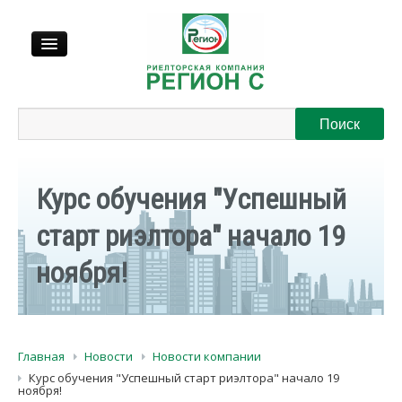
Продажа
Аренда
Курс обучения "Успешный
Выкуп
старт риэлтора" начало 19
ноября!
Регионы
О нас
Главная
Новости
Новости компании
Контакты
Курс обучения "Успешный старт риэлтора" начало 19
ноября!