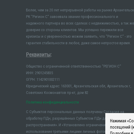
Более, чем за 20 лет непрерывной работы на рынке Архангельск
РК "Регион С" завоевала звание профессионального и
надежного партнера во всех сделках с недвижимостью, а так же
доверие со стороны клиентов. Мы успешно пережили все
кризисы и с уверенностью можем заявить, что "Регион С" - это
гарантия стабильности в любое, даже самое непростое время.
Реквизиты
:
Общество с ограниченной ответственностью "РЕГИОН С"
ИНН: 2901245835
ОГРН: 1142901002111
Юридический адрес: 163001, Архангельская обл, Архангельск г,
Советских Космонавтов пр-кт, дом 82
Политика конфиденциальности
С Субъектов персональных данных получены Согласия на
обработку ПДн, разрешённых Субъектом ПДн для
Нажимая «Сог
распространения». И «Установлено ограничение на
посещений (к
использование третьими лицами личных фотографий и иных
Подробнее в