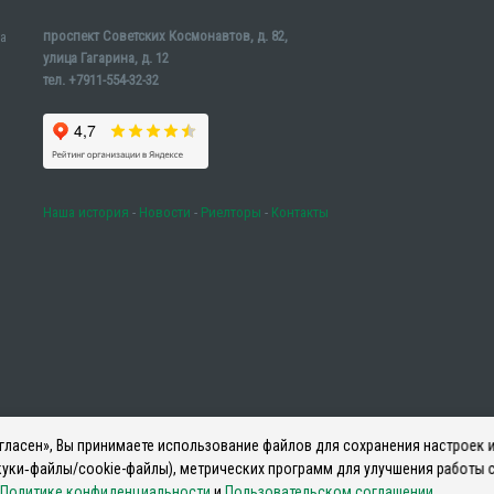
проспект Советских Космонавтов, д. 82,
а
улица Гагарина, д. 12
тел. +7911-554-32-32
Наша история
-
Новости
-
Риелторы
-
Контакты
ласен», Вы принимаете использование файлов для сохранения настроек и
уки‑файлы/cookie-файлы), метрических программ для улучшения работы с
Политике конфиденциальности
и
Пользовательском соглашении