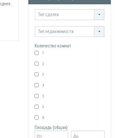
однее.
Тип сделки
Тип недвижимости
Количество комнат
1
2
3
4
5
6
8
Площадь (общая)