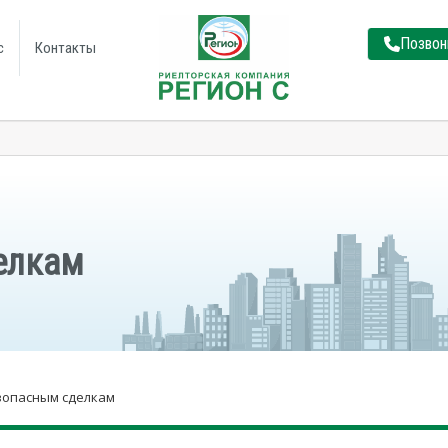
Позвон
с
Контакты
елкам
зопасным сделкам