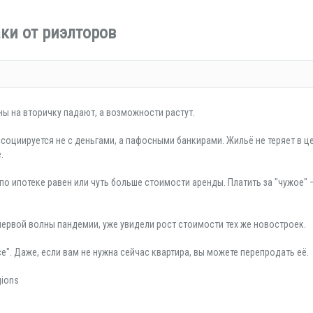
аки от риэлторов
ены на вторичку падают, а возможности растут.
ссоциируется не с деньгами, а пафосными банкирами. Жильё не теряет в це
.
 по ипотеке равен или чуть больше стоимости аренды. Платить за "чужое" 
я первой волны пандемии, уже увидели рост стоимости тех же новостроек.
се". Даже, если вам не нужна сейчас квартира, вы можете перепродать её.
gions