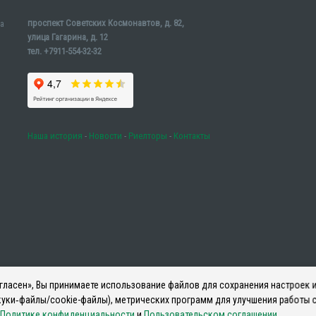
проспект Советских Космонавтов, д. 82,
а
улица Гагарина, д. 12
тел. +7911-554-32-32
Наша история
-
Новости
-
Риелторы
-
Контакты
ласен», Вы принимаете использование файлов для сохранения настроек и
уки‑файлы/cookie-файлы), метрических программ для улучшения работы с
Политике конфиденциальности
и
Пользовательском соглашении