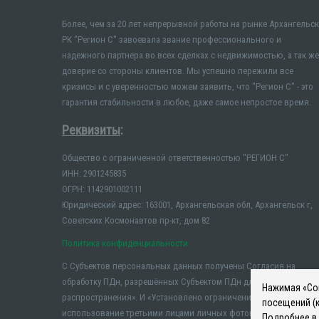
Более, чем за 20 лет непрерывной работы на рынке Архангельск
РК "Регион С" завоевала звание профессионального и
надежного партнера во всех сделках с недвижимостью, а так же
доверие со стороны клиентов. Мы успешно пережили все
кризисы и с уверенностью можем заявить, что "Регион С" - это
гарантия стабильности в любое, даже самое непростое время.
Реквизиты
:
Общество с ограниченной ответственностью "РЕГИОН С"
ИНН: 2901245835
ОГРН: 1142901002111
Юридический адрес: 163001, Архангельская обл, Архангельск г,
Советских Космонавтов пр-кт, дом 82
Политика конфиденциальности
С Субъектов персональных данных получены Согласия на
обработку ПДн, разрешённых Субъектом ПДн для
Нажимая «Сог
распространения». И «Установлено ограничение на
посещений (к
использование третьими лицами личных фотографий и иных
Подробнее в