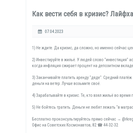
Как вести себя в кризис? Лайфх
07.04.2023
1) Не ждите. Да кризис, да сложно, но именно сейчас ц
2) Инвестируйте в жильё. У людей слово "инвестиция" а
когда инфляция сжирает процент на депозитном вкладе
3) Заканчивайте платить аренду "дяде". Средний платёж
деньги на ветер. Лучше возьмите своё.
4) Зарабатывайте в кризис. Те, кто взял жильё во врем
5) Не бойтесь тратить. Деньги не любят лежать "в матра
Бесплатно проконсультируйтесь прямо сейчас → @rkre
Офис на Советских Космонавтов, 82 ☎ 44-32-32