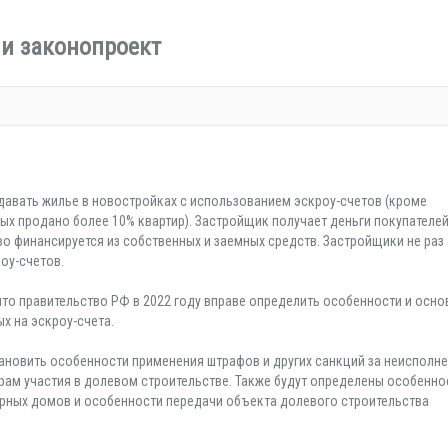
ии законопроект
давать жилье в новостройках с использованием эскроу-счетов (кроме
ых продано более 10% квартир). Застройщик получает деньги покупателе
о финансируется из собственных и заемных средств. Застройщики не раз
оу-счетов.
что правительство РФ в 2022 году вправе определить особенности и осно
х на эскроу-счета.
становить особенности применения штрафов и других санкций за неисполн
ам участия в долевом строительстве. Также будут определены особенно
рных домов и особенности передачи объекта долевого строительства