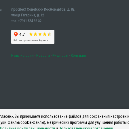
проспект Советских Космонавтов, д. 82,
а
улица Гагарина, д. 12
тел. +7911-554-32-32
Наша история
-
Новости
-
Риелторы
-
Контакты
ласен», Вы принимаете использование файлов для сохранения настроек и
уки‑файлы/cookie-файлы), метрических программ для улучшения работы с
Политике конфиденциальности
и
Пользовательском соглашении