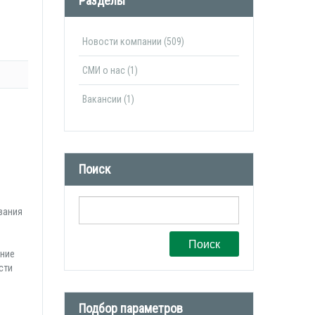
Разделы
Новости компании (509)
СМИ о нас (1)
Вакансии (1)
й
Поиск
вания
Поиск
ение
сти
Подбор параметров