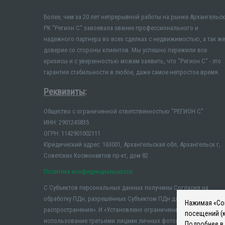
Более, чем за 20 лет непрерывной работы на рынке Архангельск
РК "Регион С" завоевала звание профессионального и
надежного партнера во всех сделках с недвижимостью, а так же
доверие со стороны клиентов. Мы успешно пережили все
кризисы и с уверенностью можем заявить, что "Регион С" - это
гарантия стабильности в любое, даже самое непростое время.
Реквизиты
:
Общество с ограниченной ответственностью "РЕГИОН С"
ИНН: 2901245835
ОГРН: 1142901002111
Юридический адрес: 163001, Архангельская обл, Архангельск г,
Советских Космонавтов пр-кт, дом 82
Политика конфиденциальности
С Субъектов персональных данных получены Согласия на
обработку ПДн, разрешённых Субъектом ПДн для
Нажимая «Сог
распространения». И «Установлено ограничение на
посещений (к
использование третьими лицами личных фотографий и иных
Подробнее в