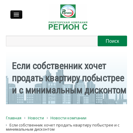
Продажа
Аренда
Если собственник хочет
Выкуп
продать квартиру побыстрее
и с минимальным дисконтом
Регионы
О нас
Главная
Новости
Новости компании
Контакты
Если собственник хочет продать квартиру побыстрее и с
минимальным дисконтом