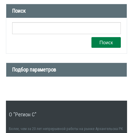
Новости компании (509)
Поиск
СМИ о нас (1)
Вакансии (1)
Поиск
Подбор параметров
Тип сделки
Тип недвижимости
О "Регион С"
Количество комнат
1
Более, чем за 20 лет непрерывной работы на рынке Архангельска РК