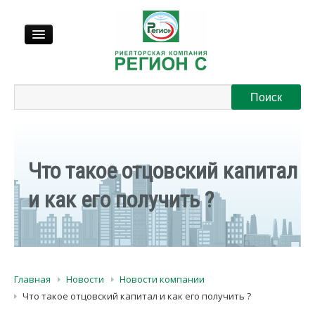
Продажа
Аренда
Что такое отцовский капитал
Выкуп
и как его получить ?
Регионы
О нас
Главная
Новости
Новости компании
Контакты
Что такое отцовский капитал и как его получить ?