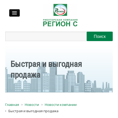
Продажа
Аренда
Быстрая и выгодная
Выкуп
продажа
Регионы
О нас
Главная
Новости
Новости компании
Контакты
Быстрая и выгодная продажа