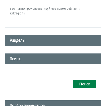
Бесплатно проконсультируйтесь прямо сейчас →
@rkregions
Разделы
Новости компании (509)
Поиск
СМИ о нас (1)
Вакансии (1)
Поиск
Подбор параметров