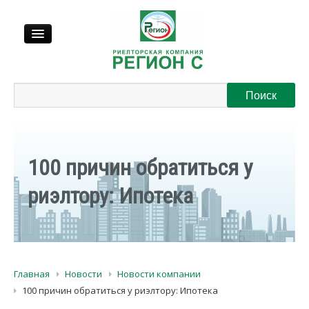
Продажа
Аренда
100 причин обратиться у
Выкуп
риэлтору: Ипотека
Регионы
О нас
Главная
Новости
Новости компании
Контакты
100 причин обратиться у риэлтору: Ипотека