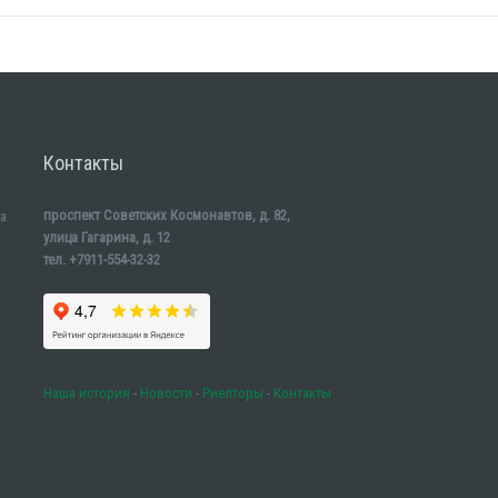
Контакты
проспект Советских Космонавтов, д. 82,
а
улица Гагарина, д. 12
тел. +7911-554-32-32
Наша история
-
Новости
-
Риелторы
-
Контакты