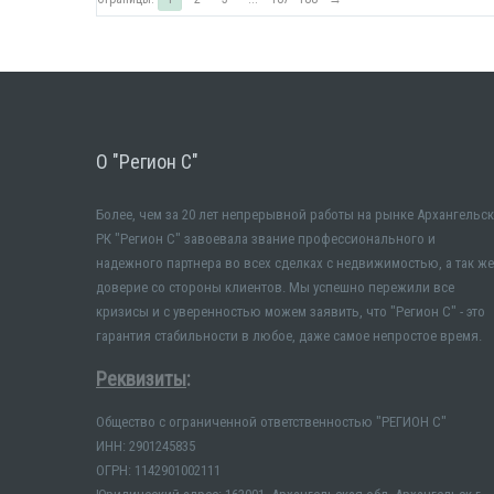
О "Регион С"
Более, чем за 20 лет непрерывной работы на рынке Архангельск
РК "Регион С" завоевала звание профессионального и
надежного партнера во всех сделках с недвижимостью, а так же
доверие со стороны клиентов. Мы успешно пережили все
кризисы и с уверенностью можем заявить, что "Регион С" - это
гарантия стабильности в любое, даже самое непростое время.
Реквизиты
:
Общество с ограниченной ответственностью "РЕГИОН С"
ИНН: 2901245835
ОГРН: 1142901002111