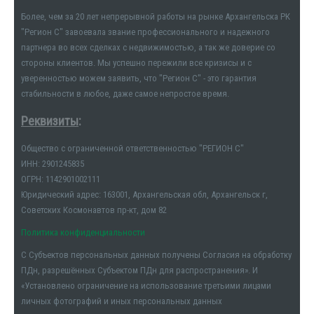
Более, чем за 20 лет непрерывной работы на рынке Архангельска РК
"Регион С" завоевала звание профессионального и надежного
партнера во всех сделках с недвижимостью, а так же доверие со
стороны клиентов. Мы успешно пережили все кризисы и с
уверенностью можем заявить, что "Регион С" - это гарантия
стабильности в любое, даже самое непростое время.
Реквизиты
:
Общество с ограниченной ответственностью "РЕГИОН С"
ИНН: 2901245835
ОГРН: 1142901002111
Юридический адрес: 163001, Архангельская обл, Архангельск г,
Советских Космонавтов пр-кт, дом 82
Политика конфиденциальности
С Субъектов персональных данных получены Согласия на обработку
ПДн, разрешённых Субъектом ПДн для распространения». И
«Установлено ограничение на использование третьими лицами
личных фотографий и иных персональных данных