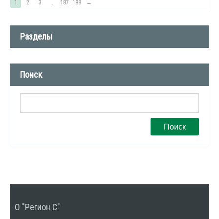
1
2
3
...
187
188
→
Разделы
Новости компании (509)
Поиск
СМИ о нас (1)
Вакансии (1)
Поиск
О "Регион С"