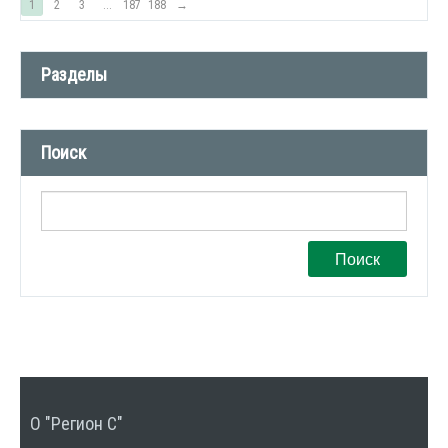
1
2
3
...
187
188
→
Разделы
Новости компании (509)
Поиск
СМИ о нас (1)
Вакансии (1)
Поиск
О "Регион С"