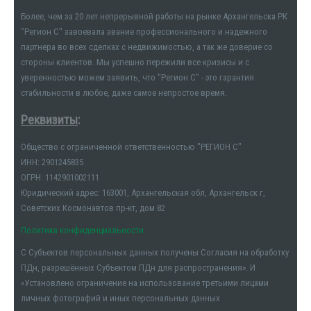
Более, чем за 20 лет непрерывной работы на рынке Архангельска РК
"Регион С" завоевала звание профессионального и надежного
партнера во всех сделках с недвижимостью, а так же доверие со
стороны клиентов. Мы успешно пережили все кризисы и с
уверенностью можем заявить, что "Регион С" - это гарантия
стабильности в любое, даже самое непростое время.
Реквизиты
:
Общество с ограниченной ответственностью "РЕГИОН С"
ИНН: 2901245835
ОГРН: 1142901002111
Юридический адрес: 163001, Архангельская обл, Архангельск г,
Советских Космонавтов пр-кт, дом 82
Политика конфиденциальности
С Субъектов персональных данных получены Согласия на обработку
ПДн, разрешённых Субъектом ПДн для распространения». И
«Установлено ограничение на использование третьими лицами
личных фотографий и иных персональных данных