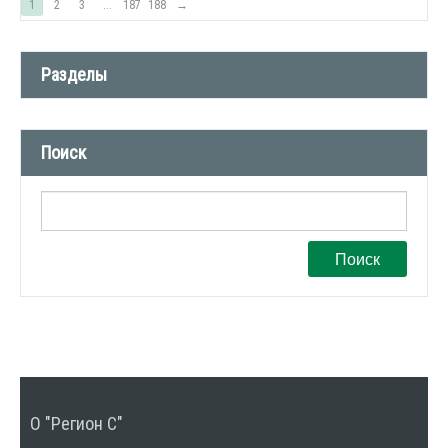
1
2
3
...
187
188
→
Разделы
Новости компании (509)
Поиск
СМИ о нас (1)
Вакансии (1)
Поиск
О "Регион С"