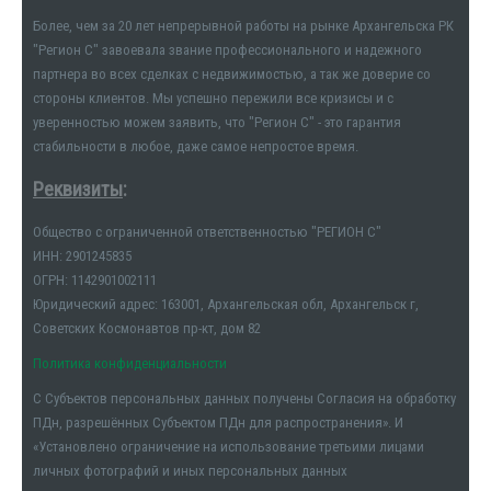
Более, чем за 20 лет непрерывной работы на рынке Архангельска РК
"Регион С" завоевала звание профессионального и надежного
партнера во всех сделках с недвижимостью, а так же доверие со
стороны клиентов. Мы успешно пережили все кризисы и с
уверенностью можем заявить, что "Регион С" - это гарантия
стабильности в любое, даже самое непростое время.
Реквизиты
:
Общество с ограниченной ответственностью "РЕГИОН С"
ИНН: 2901245835
ОГРН: 1142901002111
Юридический адрес: 163001, Архангельская обл, Архангельск г,
Советских Космонавтов пр-кт, дом 82
Политика конфиденциальности
С Субъектов персональных данных получены Согласия на обработку
ПДн, разрешённых Субъектом ПДн для распространения». И
«Установлено ограничение на использование третьими лицами
личных фотографий и иных персональных данных