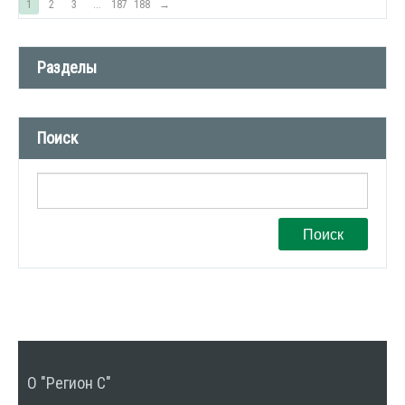
1
2
3
...
187
188
→
Разделы
Новости компании (509)
Поиск
СМИ о нас (1)
Вакансии (1)
Поиск
О "Регион С"