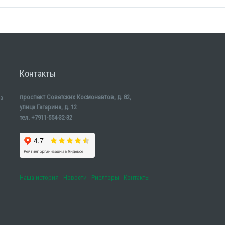
Контакты
проспект Советских Космонавтов, д. 82,
а
улица Гагарина, д. 12
тел. +7911-554-32-32
Наша история
-
Новости
-
Риелторы
-
Контакты