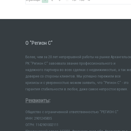
О "Регион С"
Более, чем за 20 лет непрерывной работы на рынке Архангельск
РК "Регион С" завоевала звание профессионального и
надежного партнера во всех сделках с недвижимостью, а так же
доверие со стороны клиентов. Мы успешно пережили все
кризисы и с уверенностью можем заявить, что "Регион С" - это
гарантия стабильности в любое, даже самое непростое время.
Реквизиты
:
Общество с ограниченной ответственностью "РЕГИОН С"
ИНН: 2901245835
ОГРН: 1142901002111