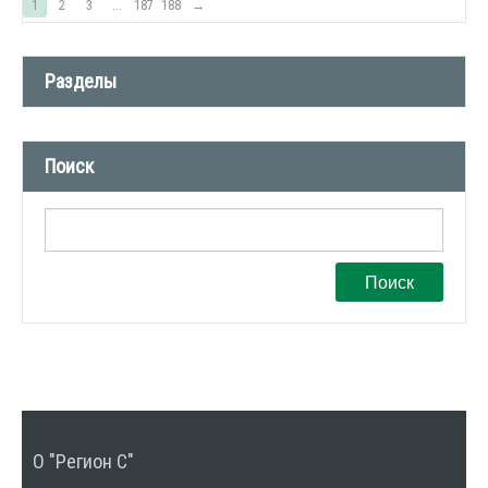
1
2
3
...
187
188
→
Разделы
Новости компании (509)
Поиск
СМИ о нас (1)
Вакансии (1)
Поиск
О "Регион С"