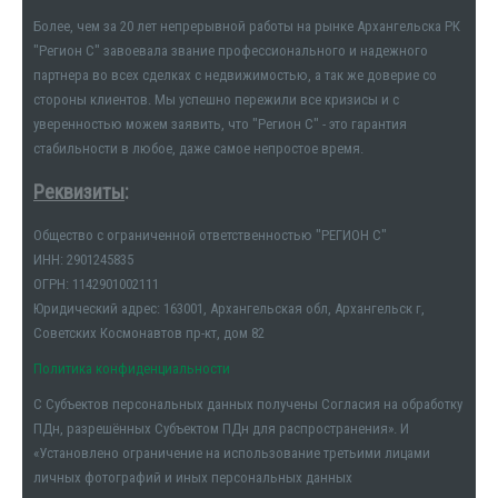
Более, чем за 20 лет непрерывной работы на рынке Архангельска РК
"Регион С" завоевала звание профессионального и надежного
партнера во всех сделках с недвижимостью, а так же доверие со
стороны клиентов. Мы успешно пережили все кризисы и с
уверенностью можем заявить, что "Регион С" - это гарантия
стабильности в любое, даже самое непростое время.
Реквизиты
:
Общество с ограниченной ответственностью "РЕГИОН С"
ИНН: 2901245835
ОГРН: 1142901002111
Юридический адрес: 163001, Архангельская обл, Архангельск г,
Советских Космонавтов пр-кт, дом 82
Политика конфиденциальности
С Субъектов персональных данных получены Согласия на обработку
ПДн, разрешённых Субъектом ПДн для распространения». И
«Установлено ограничение на использование третьими лицами
личных фотографий и иных персональных данных