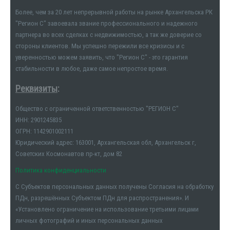
Более, чем за 20 лет непрерывной работы на рынке Архангельска РК
"Регион С" завоевала звание профессионального и надежного
партнера во всех сделках с недвижимостью, а так же доверие со
стороны клиентов. Мы успешно пережили все кризисы и с
уверенностью можем заявить, что "Регион С" - это гарантия
стабильности в любое, даже самое непростое время.
Реквизиты
:
Общество с ограниченной ответственностью "РЕГИОН С"
ИНН: 2901245835
ОГРН: 1142901002111
Юридический адрес: 163001, Архангельская обл, Архангельск г,
Советских Космонавтов пр-кт, дом 82
Политика конфиденциальности
С Субъектов персональных данных получены Согласия на обработку
ПДн, разрешённых Субъектом ПДн для распространения». И
«Установлено ограничение на использование третьими лицами
личных фотографий и иных персональных данных