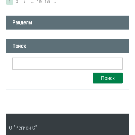
1
2
3
...
187
188
→
Разделы
Новости компании (509)
Поиск
СМИ о нас (1)
Вакансии (1)
Поиск
О "Регион С"