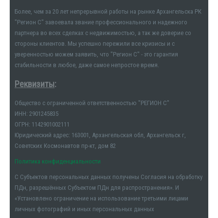
Более, чем за 20 лет непрерывной работы на рынке Архангельска РК
"Регион С" завоевала звание профессионального и надежного
партнера во всех сделках с недвижимостью, а так же доверие со
стороны клиентов. Мы успешно пережили все кризисы и с
уверенностью можем заявить, что "Регион С" - это гарантия
стабильности в любое, даже самое непростое время.
Реквизиты
:
Общество с ограниченной ответственностью "РЕГИОН С"
ИНН: 2901245835
ОГРН: 1142901002111
Юридический адрес: 163001, Архангельская обл, Архангельск г,
Советских Космонавтов пр-кт, дом 82
Политика конфиденциальности
С Субъектов персональных данных получены Согласия на обработку
ПДн, разрешённых Субъектом ПДн для распространения». И
«Установлено ограничение на использование третьими лицами
личных фотографий и иных персональных данных