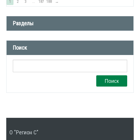
1
2
3
...
187
188
→
Разделы
Новости компании (509)
Поиск
СМИ о нас (1)
Вакансии (1)
Поиск
О "Регион С"