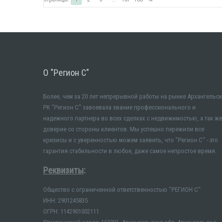
О "Регион С"
Более, чем за 20 лет непрерывной работы на рынке Архангельск
РК "Регион С" завоевала звание профессионального и
надежного партнера во всех сделках с недвижимостью, а так же
доверие со стороны клиентов. Мы успешно пережили все
кризисы и с уверенностью можем заявить, что "Регион С" - это
гарантия стабильности в любое, даже самое непростое время.
Реквизиты
:
Общество с ограниченной ответственностью "РЕГИОН С"
ИНН: 2901245835
ОГРН: 1142901002111