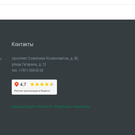
Контакты
проспект Советских Космонавтов, д. 82,
а
улица Гагарина, д. 12
тел. +7911-554-32-32
Наша история
-
Новости
-
Риелторы
-
Контакты