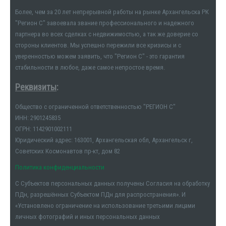
Более, чем за 20 лет непрерывной работы на рынке Архангельска РК
"Регион С" завоевала звание профессионального и надежного
партнера во всех сделках с недвижимостью, а так же доверие со
стороны клиентов. Мы успешно пережили все кризисы и с
уверенностью можем заявить, что "Регион С" - это гарантия
стабильности в любое, даже самое непростое время.
Реквизиты
:
Общество с ограниченной ответственностью "РЕГИОН С"
ИНН: 2901245835
ОГРН: 1142901002111
Юридический адрес: 163001, Архангельская обл, Архангельск г,
Советских Космонавтов пр-кт, дом 82
Политика конфиденциальности
С Субъектов персональных данных получены Согласия на обработку
ПДн, разрешённых Субъектом ПДн для распространения». И
«Установлено ограничение на использование третьими лицами
личных фотографий и иных персональных данных