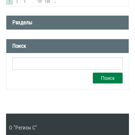
1
2
3
...
187
188
→
Разделы
Новости компании (509)
Поиск
СМИ о нас (1)
Вакансии (1)
Поиск
О "Регион С"