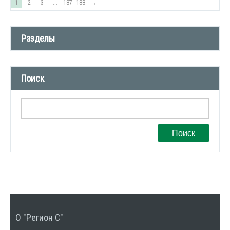
1
2
3
...
187
188
→
Разделы
Новости компании (509)
Поиск
СМИ о нас (1)
Вакансии (1)
Поиск
О "Регион С"