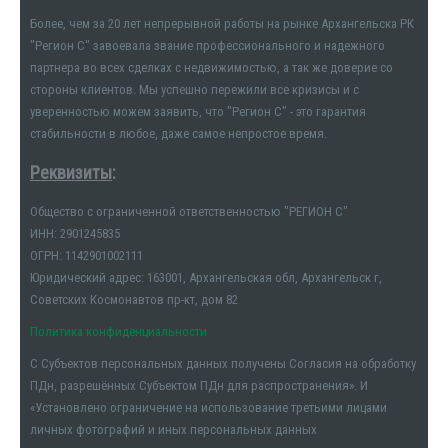
Более, чем за 20 лет непрерывной работы на рынке Архангельска РК
"Регион С" завоевала звание профессионального и надежного
партнера во всех сделках с недвижимостью, а так же доверие со
стороны клиентов. Мы успешно пережили все кризисы и с
уверенностью можем заявить, что "Регион С" - это гарантия
стабильности в любое, даже самое непростое время.
Реквизиты
:
Общество с ограниченной ответственностью "РЕГИОН С"
ИНН: 2901245835
ОГРН: 1142901002111
Юридический адрес: 163001, Архангельская обл, Архангельск г,
Советских Космонавтов пр-кт, дом 82
Политика конфиденциальности
С Субъектов персональных данных получены Согласия на обработку
ПДн, разрешённых Субъектом ПДн для распространения». И
«Установлено ограничение на использование третьими лицами
личных фотографий и иных персональных данных