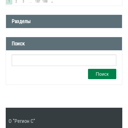
1
2
3
...
187
188
→
Разделы
Новости компании (509)
Поиск
СМИ о нас (1)
Вакансии (1)
Поиск
О "Регион С"