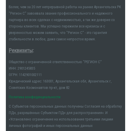
Более, чем за 20 лет непрерывной работы на рынке Архангельска РК
"Регион С" завоевала звание профессионального и надежного
партнера во всех сделках с недвижимостью, а так же доверие со
стороны клиентов. Мы успешно пережили все кризисы и с
уверенностью можем заявить, что "Регион С" - это гарантия
стабильности в любое, даже самое непростое время.
Реквизиты
:
Общество с ограниченной ответственностью "РЕГИОН С"
ИНН: 2901245835
ОГРН: 1142901002111
Юридический адрес: 163001, Архангельская обл, Архангельск г,
Советских Космонавтов пр-кт, дом 82
Политика конфиденциальности
С Субъектов персональных данных получены Согласия на обработку
ПДн, разрешённых Субъектом ПДн для распространения». И
«Установлено ограничение на использование третьими лицами
личных фотографий и иных персональных данных