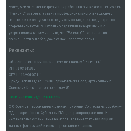
Более, чем за 20 лет непрерывной работы на рынке Архангельска РК
"Регион С" завоевала звание профессионального и надежного
партнера во всех сделках с недвижимостью, а так же доверие со
стороны клиентов. Мы успешно пережили все кризисы и с
уверенностью можем заявить, что "Регион С" - это гарантия
стабильности в любое, даже самое непростое время.
Реквизиты
:
Общество с ограниченной ответственностью "РЕГИОН С"
ИНН: 2901245835
ОГРН: 1142901002111
Юридический адрес: 163001, Архангельская обл, Архангельск г,
Советских Космонавтов пр-кт, дом 82
Политика конфиденциальности
С Субъектов персональных данных получены Согласия на обработку
ПДн, разрешённых Субъектом ПДн для распространения». И
«Установлено ограничение на использование третьими лицами
личных фотографий и иных персональных данных