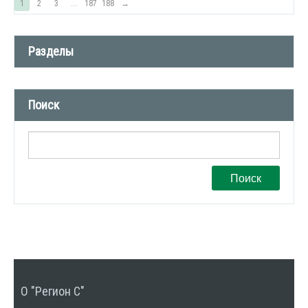
1
2
3
...
187
188
→
Разделы
Новости компании (509)
Поиск
СМИ о нас (1)
Вакансии (1)
Поиск
О "Регион С"