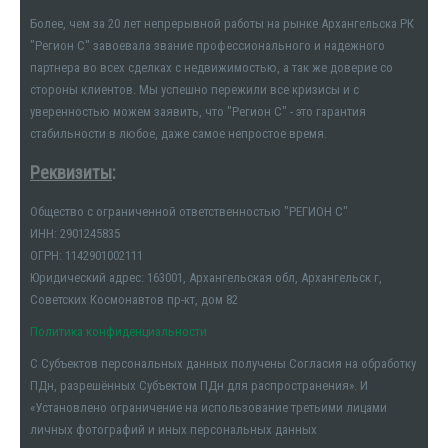
Более, чем за 20 лет непрерывной работы на рынке Архангельска РК
"Регион С" завоевала звание профессионального и надежного
партнера во всех сделках с недвижимостью, а так же доверие со
стороны клиентов. Мы успешно пережили все кризисы и с
уверенностью можем заявить, что "Регион С" - это гарантия
стабильности в любое, даже самое непростое время.
Реквизиты
:
Общество с ограниченной ответственностью "РЕГИОН С"
ИНН: 2901245835
ОГРН: 1142901002111
Юридический адрес: 163001, Архангельская обл, Архангельск г,
Советских Космонавтов пр-кт, дом 82
Политика конфиденциальности
С Субъектов персональных данных получены Согласия на обработку
ПДн, разрешённых Субъектом ПДн для распространения». И
«Установлено ограничение на использование третьими лицами
личных фотографий и иных персональных данных