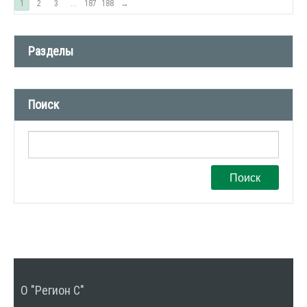
1
2
3
...
187
188
→
Разделы
Новости компании (509)
Поиск
СМИ о нас (1)
Вакансии (1)
Поиск
О "Регион С"