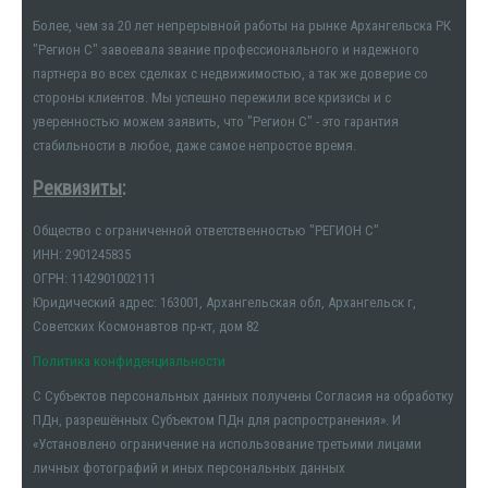
Более, чем за 20 лет непрерывной работы на рынке Архангельска РК
"Регион С" завоевала звание профессионального и надежного
партнера во всех сделках с недвижимостью, а так же доверие со
стороны клиентов. Мы успешно пережили все кризисы и с
уверенностью можем заявить, что "Регион С" - это гарантия
стабильности в любое, даже самое непростое время.
Реквизиты
:
Общество с ограниченной ответственностью "РЕГИОН С"
ИНН: 2901245835
ОГРН: 1142901002111
Юридический адрес: 163001, Архангельская обл, Архангельск г,
Советских Космонавтов пр-кт, дом 82
Политика конфиденциальности
С Субъектов персональных данных получены Согласия на обработку
ПДн, разрешённых Субъектом ПДн для распространения». И
«Установлено ограничение на использование третьими лицами
личных фотографий и иных персональных данных