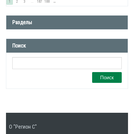
1
2
3
...
187
188
→
Разделы
Новости компании (509)
Поиск
СМИ о нас (1)
Вакансии (1)
Поиск
О "Регион С"