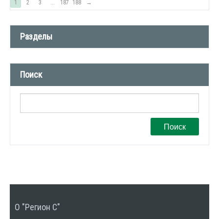
1
2
3
...
187
188
→
Разделы
Новости компании (509)
Поиск
СМИ о нас (1)
Вакансии (1)
Поиск
О "Регион С"