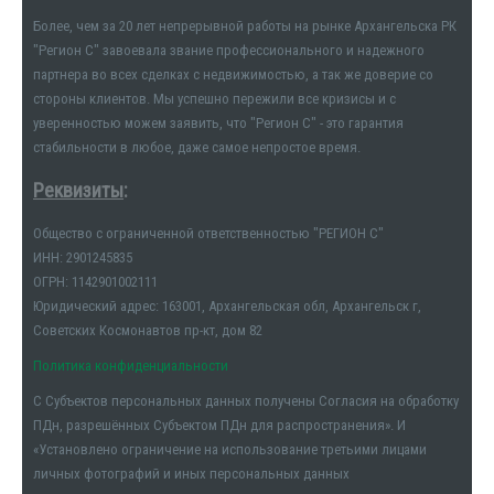
Более, чем за 20 лет непрерывной работы на рынке Архангельска РК
"Регион С" завоевала звание профессионального и надежного
партнера во всех сделках с недвижимостью, а так же доверие со
стороны клиентов. Мы успешно пережили все кризисы и с
уверенностью можем заявить, что "Регион С" - это гарантия
стабильности в любое, даже самое непростое время.
Реквизиты
:
Общество с ограниченной ответственностью "РЕГИОН С"
ИНН: 2901245835
ОГРН: 1142901002111
Юридический адрес: 163001, Архангельская обл, Архангельск г,
Советских Космонавтов пр-кт, дом 82
Политика конфиденциальности
С Субъектов персональных данных получены Согласия на обработку
ПДн, разрешённых Субъектом ПДн для распространения». И
«Установлено ограничение на использование третьими лицами
личных фотографий и иных персональных данных