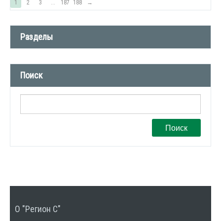
1
2
3
...
187
188
→
Разделы
Новости компании (509)
Поиск
СМИ о нас (1)
Вакансии (1)
Поиск
О "Регион С"