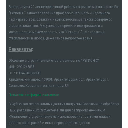
Более, чем за 20 лет непрерывной работы на рынке Архангельска РК
"Регион С" завоевала звание профессионального и надежного
партнера во всех сделках с недвижимостью, а так же доверие со
стороны клиентов. Мы успешно пережили все кризисы и с
уверенностью можем заявить, что "Регион С" - это гарантия
стабильности в любое, даже самое непростое время.
Реквизиты
:
Общество с ограниченной ответственностью "РЕГИОН С"
ИНН: 2901245835
ОГРН: 1142901002111
Юридический адрес: 163001, Архангельская обл, Архангельск г,
Советских Космонавтов пр-кт, дом 82
Политика конфиденциальности
С Субъектов персональных данных получены Согласия на обработку
ПДн, разрешённых Субъектом ПДн для распространения». И
«Установлено ограничение на использование третьими лицами
личных фотографий и иных персональных данных