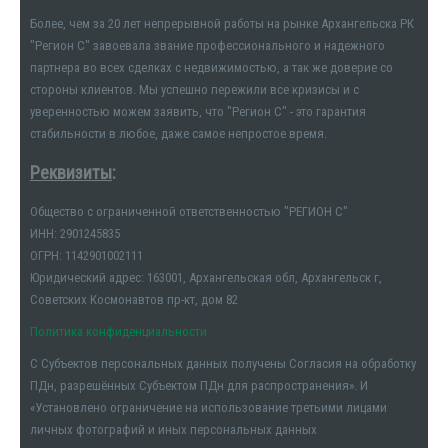
Более, чем за 20 лет непрерывной работы на рынке Архангельска РК
"Регион С" завоевала звание профессионального и надежного
партнера во всех сделках с недвижимостью, а так же доверие со
стороны клиентов. Мы успешно пережили все кризисы и с
уверенностью можем заявить, что "Регион С" - это гарантия
стабильности в любое, даже самое непростое время.
Реквизиты
:
Общество с ограниченной ответственностью "РЕГИОН С"
ИНН: 2901245835
ОГРН: 1142901002111
Юридический адрес: 163001, Архангельская обл, Архангельск г,
Советских Космонавтов пр-кт, дом 82
Политика конфиденциальности
С Субъектов персональных данных получены Согласия на обработку
ПДн, разрешённых Субъектом ПДн для распространения». И
«Установлено ограничение на использование третьими лицами
личных фотографий и иных персональных данных