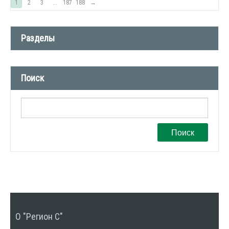
1
2
3
...
187
188
→
Разделы
Новости компании (509)
Поиск
СМИ о нас (1)
Вакансии (1)
Поиск
О "Регион С"