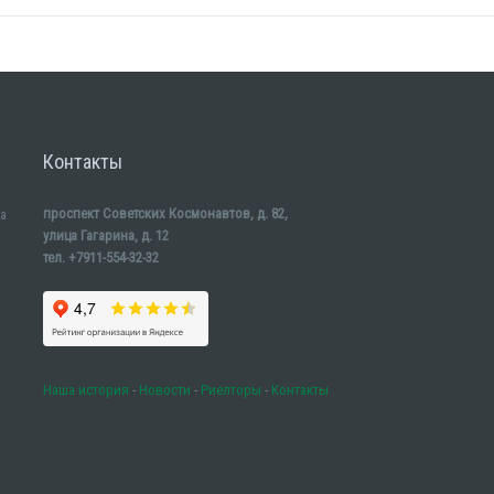
Контакты
проспект Советских Космонавтов, д. 82,
а
улица Гагарина, д. 12
тел. +7911-554-32-32
Наша история
-
Новости
-
Риелторы
-
Контакты