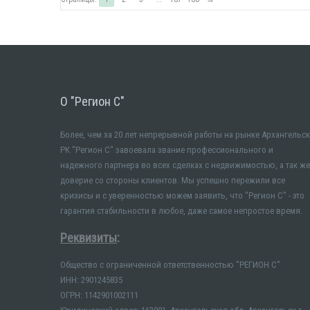
О "Регион С"
Более, чем за 20 лет непрерывной работы на рынке Архангельск
РК "Регион С" завоевала звание профессионального и
надежного партнера во всех сделках с недвижимостью, а так же
доверие со стороны клиентов. Мы успешно пережили все
кризисы и с уверенностью можем заявить, что "Регион С" - это
гарантия стабильности в любое, даже самое непростое время.
Реквизиты
:
Общество с ограниченной ответственностью "РЕГИОН С"
ИНН: 2901245835
ОГРН: 1142901002111