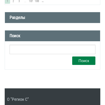
1
2
3
...
187
188
→
Разделы
Новости компании (509)
Поиск
СМИ о нас (1)
Вакансии (1)
Поиск
О "Регион С"