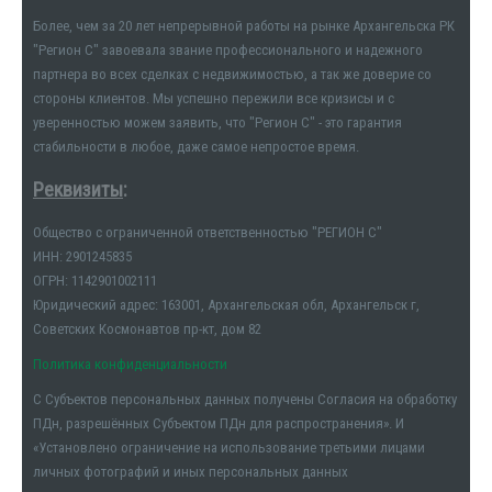
Более, чем за 20 лет непрерывной работы на рынке Архангельска РК
"Регион С" завоевала звание профессионального и надежного
партнера во всех сделках с недвижимостью, а так же доверие со
стороны клиентов. Мы успешно пережили все кризисы и с
уверенностью можем заявить, что "Регион С" - это гарантия
стабильности в любое, даже самое непростое время.
Реквизиты
:
Общество с ограниченной ответственностью "РЕГИОН С"
ИНН: 2901245835
ОГРН: 1142901002111
Юридический адрес: 163001, Архангельская обл, Архангельск г,
Советских Космонавтов пр-кт, дом 82
Политика конфиденциальности
С Субъектов персональных данных получены Согласия на обработку
ПДн, разрешённых Субъектом ПДн для распространения». И
«Установлено ограничение на использование третьими лицами
личных фотографий и иных персональных данных