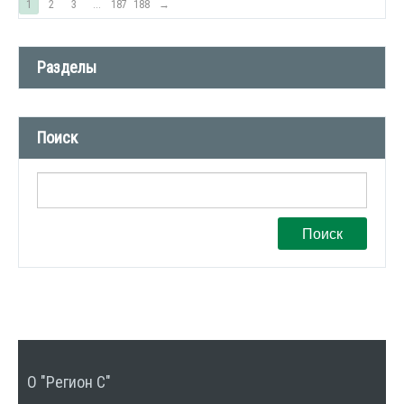
1
2
3
...
187
188
→
Разделы
Новости компании (509)
Поиск
СМИ о нас (1)
Вакансии (1)
Поиск
О "Регион С"