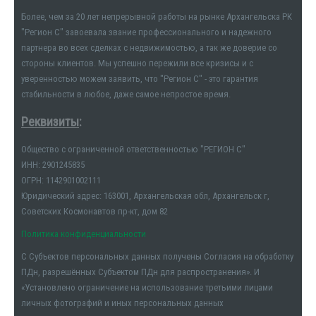
Более, чем за 20 лет непрерывной работы на рынке Архангельска РК
"Регион С" завоевала звание профессионального и надежного
партнера во всех сделках с недвижимостью, а так же доверие со
стороны клиентов. Мы успешно пережили все кризисы и с
уверенностью можем заявить, что "Регион С" - это гарантия
стабильности в любое, даже самое непростое время.
Реквизиты
:
Общество с ограниченной ответственностью "РЕГИОН С"
ИНН: 2901245835
ОГРН: 1142901002111
Юридический адрес: 163001, Архангельская обл, Архангельск г,
Советских Космонавтов пр-кт, дом 82
Политика конфиденциальности
С Субъектов персональных данных получены Согласия на обработку
ПДн, разрешённых Субъектом ПДн для распространения». И
«Установлено ограничение на использование третьими лицами
личных фотографий и иных персональных данных