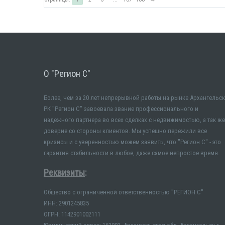
О "Регион С"
Более, чем за 20 лет непрерывной работы на рынке Архангельск
РК "Регион С" завоевала звание профессионального и
надежного партнера во всех сделках с недвижимостью, а так же
доверие со стороны клиентов. Мы успешно пережили все
кризисы и с уверенностью можем заявить, что "Регион С" - это
гарантия стабильности в любое, даже самое непростое время.
Реквизиты
:
Общество с ограниченной ответственностью "РЕГИОН С"
ИНН: 2901245835
ОГРН: 1142901002111