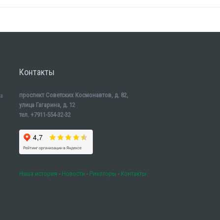
Контакты
проспект Советских Космонавтов, д. 82,
а
улица Гагарина, д. 12
тел. +7911-554-32-32
Наша история
-
Новости
-
Риелторы
-
Контакты